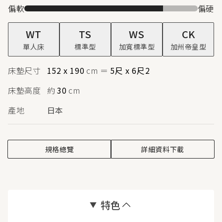
偏軟
偏硬
WT
TS
WS
CK
單人床
標準型
加寬標準型
加州帝皇型
床墊尺寸
152 x 190
cm
＝
5尺 x 6尺2
床墊高度
約
30
cm
產地
日本
規格總覽
詳細資料下載
特色