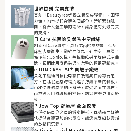
世界首創 完美支撐
首創「Beautyrest®獨立筒袋裝彈簧」，回彈
力佳，均勻撐托身體各個部位，紓解緊繃肌
肉。符合人體工學的設計，讓身體得到最完美
的支撐。
FilCare 抗菌除臭保溫中空纖維
創新FilCare纖維，具有抗菌除臭功能，保持
床墊表層衛生。纖維內部為三孔中空，具備了
保溫效果及耐久性。每根纖維採用旋繞式捲曲
狀，長期使用後仍能保持完整的輕柔蓬鬆感。
e-ION CRYSTAL® 負離子纖維
負離子纖維科技使用礦石及電氣石的專有配
方，在睡眠翻身時讓負離子持續不斷的釋放，
中和使身體疲憊的正離子，感受如同在瀑布、
雨林等大自然環境的舒暢，讓您睡得更清新舒
爽。
Pillow Top 舒適層 全面包覆
不僅提供百分之百的穩定撐托，且精確而舒適
地提供身體更加的包覆性，讓您感受如臥雲端
的放鬆與沉靜。
Anti-microbial Non-Woven Fabric 表