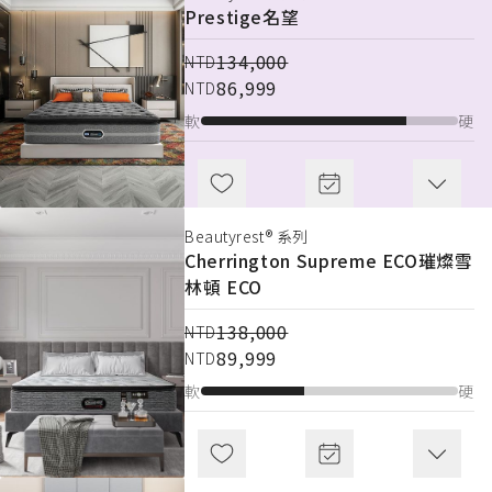
Prestige
Prestige
名望
名望
134,000
134,000
NTD
NTD
86,999
86,999
NTD
NTD
軟
軟
硬
硬
Beautyrest® 系列
BetterSleep® 系列
Cherrington Supreme ECO
Primary
首選
璀燦雪
林頓 ECO
48,000
NTD
138,000
29,999
NTD
NTD
89,999
NTD
軟
硬
軟
硬
Beautyrest® 系列