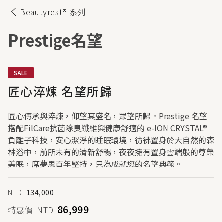
Beautyrest® 系列
Prestige
名望
SALE
匠心淬煉 名望所歸
匠心傳承與淬煉，仰望其盛名，眾望所歸。Prestige 名望
搭配FilCare抗菌除臭纖維與健康舒適的 e-ION CRYSTAL®
負離子科技，安心潔淨的睡眠環境，彷彿置身於大自然的森
林浴中，前所未有的清新舒暢，夜夜擁有置身雲端般的尊榮
美眠，席夢思百年堅持，只為成就您的名望典範。
NTD
134,000
86,999
特惠價
NTD