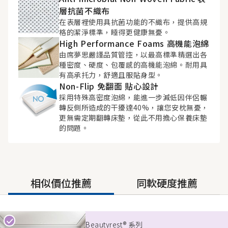
層抗菌不織布
在表層裡使用具抗菌功能的不織布，提供高規
格的潔淨標準，睡得更健康無憂。
High Performance Foams 高機能泡綿
由席夢思嚴謹品質管控，以最高標準精選出各
種密度、硬度、包覆感的高機能泡綿。耐用具
有高承托力，舒適且服貼身型。
Non-Flip 免翻面 貼心設計
採用特殊高密度泡綿，能進一步減低因伴侶輾
轉反側所造成的干擾達40%，讓您安枕無憂，
更無需定期翻轉床墊，從此不用擔心保養床墊
的問題。
相似價位推薦
同軟硬度推薦
Beautyrest® 系列
Beautyrest® 系列