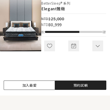
Wonder ECO
奇境ECO
BetterSleep® 系列
Elegant
雅緻
103,000
NTD
125,000
61,999
NTD
NTD
80,999
NTD
軟
硬
軟
硬
加入最愛
預約試躺