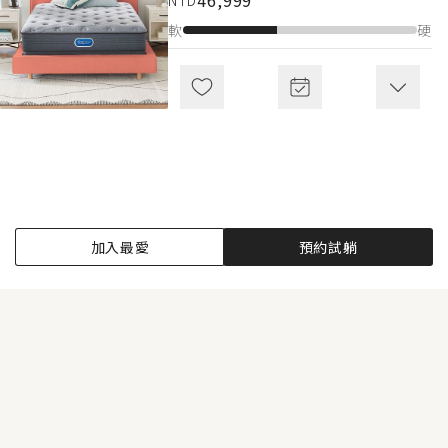
46,999
61,999
NTD
NTD
軟
軟
硬
硬
加入最愛
預約試躺