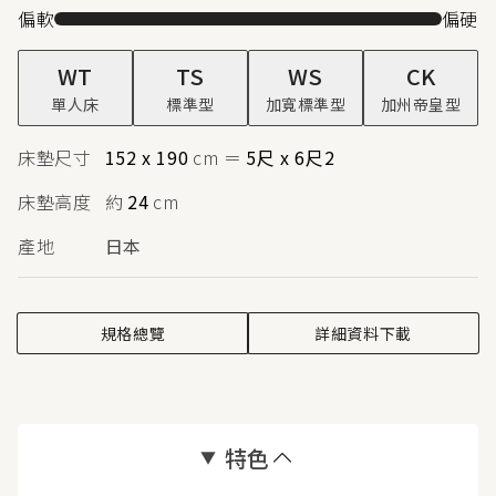
偏軟
偏硬
WT
TS
WS
CK
單人床
標準型
加寬標準型
加州帝皇型
床墊尺寸
152 x 190
cm
＝
5尺 x 6尺2
床墊高度
約
24
cm
產地
日本
規格總覽
詳細資料下載
特色