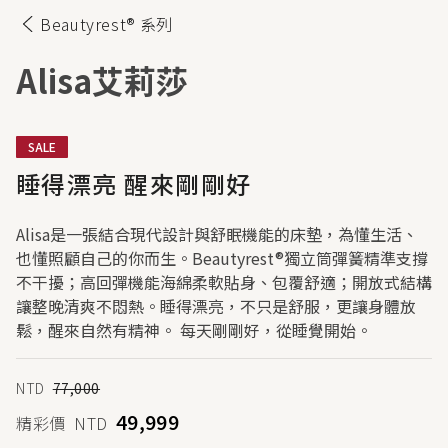
Beautyrest® 系列
Alisa
艾莉莎
SALE
睡得漂亮 醒來剛剛好
Alisa是一張結合現代設計與舒眠機能的床墊，為懂生活、
也懂照顧自己的你而生。Beautyrest®獨立筒彈簧精準支撐
不干擾；高回彈機能海綿柔軟貼身、包覆舒適；開放式結構
讓整晚清爽不悶熱。睡得漂亮，不只是舒服，更讓身體放
鬆，醒來自然有精神。 每天剛剛好，從睡覺開始。
NTD
77,000
49,999
精彩價
NTD