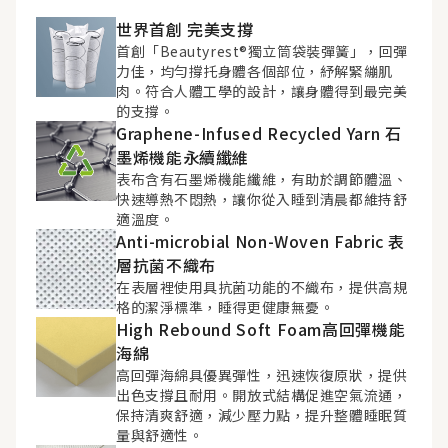
世界首創 完美支撐
首創「Beautyrest®獨立筒袋裝彈簧」，回彈
力佳，均勻撐托身體各個部位，紓解緊繃肌
肉。符合人體工學的設計，讓身體得到最完美
的支撐。
Graphene-Infused Recycled Yarn 石
墨烯機能永續纖維
表布含有石墨烯機能纖維，有助於調節體溫、
快速導熱不悶熱，讓你從入睡到清晨都維持舒
適溫度。
Anti-microbial Non-Woven Fabric 表
層抗菌不織布
在表層裡使用具抗菌功能的不織布，提供高規
格的潔淨標準，睡得更健康無憂。
High Rebound Soft Foam高回彈機能
海綿
高回彈海綿具優異彈性，迅速恢復原狀，提供
出色支撐且耐用。開放式結構促進空氣流通，
保持清爽舒適，減少壓力點，提升整體睡眠質
量與舒適性。