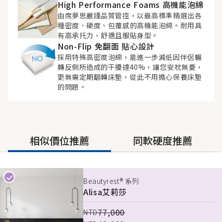
High Performance Foams 高機能泡綿
由席夢思嚴謹品質管控，以最高標準精選出各
種密度、硬度、包覆感的高機能泡綿。耐用具
有高承托力，舒適且服貼身型。
Non-Flip 免翻面 貼心設計
採用特殊高密度泡綿，能進一步減低因伴侶輾
轉反側所造成的干擾達40%，讓您安枕無憂，
更無需定期翻轉床墊，從此不用擔心保養床墊
的問題。
相似價位推薦
同軟硬度推薦
Beautyrest® 系列
Beautyrest® 系列
Alisa
Alisa
艾莉莎
艾莉莎
77,000
77,000
NTD
NTD