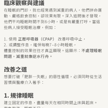
臨床觀察與建議
在睡眠的門診，我也經常遇到減重的病人，他們拼命運
動、嚴格飲食控制，卻效果有限。深入追問後才發現，
他們平均睡眠時間不到6小時，或是有嚴重打呼。當這
些病人接受睡眠治療，例如：
1. 使用
正壓呼吸器（CPAP）
改善呼吸中止，
2. 或調整作息，確保每晚7–8小時睡眠，
體重控制的效果往往才真正顯現。這顯示：
不處理睡眠
問題，減重就像逆水行舟。
改善之道
想要打破「肥胖—失眠」的惡性循環，必須同時從生活
習慣與醫療介入著手：
1. 規律睡眠
建立固定的作息，盡量每天在相同時間上床與起床。