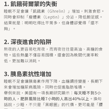
1. 飢餓荷爾蒙的失衡
睡眠不足會讓「飢餓素（Ghrelin）」增加，刺激食慾。
同時會抑制「瘦體素（Leptin）」分泌，降低飽足感。
結果就是：明明吃得比平常多，但身體卻覺得「還不
夠」。
2. 深夜進食的陷阱
熬夜的人更容易吃宵夜，而宵夜往往是高油、高糖的食
物。這些熱量不僅容易囤積，還會因為晚間代謝率較
低，更加難以消耗。
3. 胰島素抗性增加
睡眠不足會讓胰島素作用下降，血糖調控變差，長期下
來會增加糖尿病風險，同時也促進脂肪堆積。
舉例來說，美國有一項長期研究顯示：
每天睡不到5小
時的人，肥胖風險比睡7小時的人高出40%以上
。換句
話說，少睡，不只是「黑眼圈」的代價，更可能是「腰