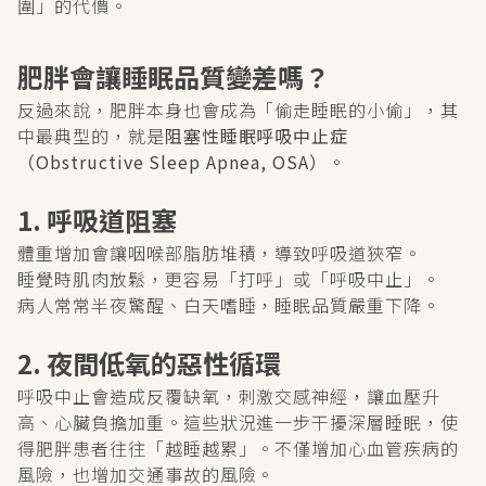
圍」的代價。
肥胖會讓睡眠品質變差嗎？
反過來說，肥胖本身也會成為「偷走睡眠的小偷」，其
中最典型的，就是
阻塞性睡眠呼吸中止症
（Obstructive Sleep Apnea, OSA）
。
1. 呼吸道阻塞
體重增加會讓咽喉部脂肪堆積，導致呼吸道狹窄。
睡覺時肌肉放鬆，更容易「打呼」或「呼吸中止」。
病人常常半夜驚醒、白天嗜睡，睡眠品質嚴重下降。
2. 夜間低氧的惡性循環
呼吸中止會造成反覆缺氧，刺激交感神經，讓血壓升
高、心臟負擔加重。這些狀況進一步干擾深層睡眠，使
得肥胖患者往往「越睡越累」。不僅增加心血管疾病的
風險，也增加交通事故的風險。