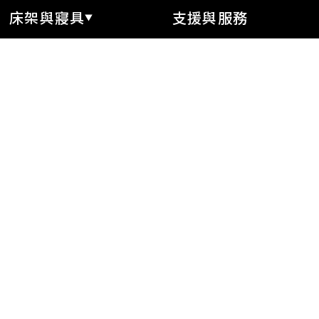
床架與寢具
支援與服務
t® 床架系列
線上訂購
t® 概念館訂製床
如何選床
站內搜尋
t® 枕頭系列
常見問題
Sleep321網站
由席夢思獨家贊助
席夢思隱私權政策
聯絡席夢思