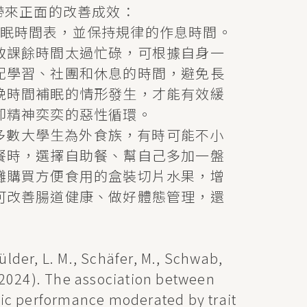
帶來正面的改善成效：
睡眠時間表，並保持規律的作息時間。
致課餘時間太過忙碌，可根據自身一
配學習、社團和休息的時間，避免長
晚時間補眠的情形發生，才能有效緩
卻精神奕奕的惡性循環。
多數大學生為外食族，有時可能不小
餐時，選擇自助餐、幫自己多加一盤
攤購買方便食用的盒裝切片水果，增
可改善腸道健康、做好體態管理，還
ülder, L. M., Schäfer, M., Schwab,
. (2024). The association between
ic performance moderated by trait