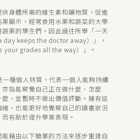
提供身體所需的維生素和礦物質，促進
結果顯示，經常食用水果和蔬菜的大學
用蔬果的學生們，因此過往所學「一天
y keeps the doctor away）」，
r grades all the way）」。
ness）是一種個人特質，代表一個人能夠持續
，亦指能察覺自己正在做什麼、怎麼
什麼，並暫時不做出價值評斷。擁有這
情緒，也能更好地覺察自己的讀書狀況
，而有助於提升學業表現。
們能藉由以下簡單的方法來逐步重建自