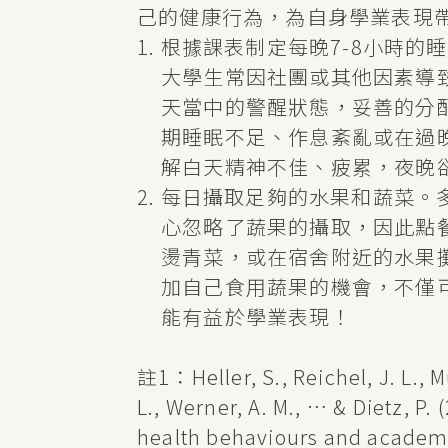
己的健康行為，為自身學業表現
根據課表制定每晚7-8小時的
大學生常因社團或其他因素導
天當中的警醒狀態，妥善的分
期睡眠不足、作息紊亂或在過
解白天精神不佳、疲累，夜晚
每日攝取足夠的水果和蔬菜。
心忽略了蔬果的攝取，因此點
燙青菜，或在宿舍附近的水果
加自己食用蔬果的機會，不僅
能有益於學業表現！
註1：Heller, S., Reichel, J. L., M
L., Werner, A. M., … & Dietz, P
health behaviours and academ