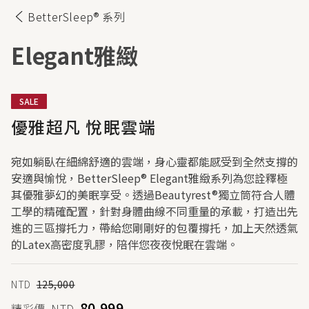
BetterSleep® 系列
Elegant
雅緻
SALE
優雅超凡 悅眠雲端
宛如躺臥在細綿舒適的雲端，身心靈都能感受到全然支撐的
安適與愉悅，BetterSleep® Elegant雅緻系列為您詮釋極
其優雅夢幻的美眠享受。透過Beautyrest®獨立筒符合人體
工學的精確配置，針對身體曲線不同重量的承載，打造出先
進的三區撐托力，帶給您剛剛好的包覆撐托，加上天然透氣
的Latex高密度乳膠，陪伴您夜夜悅眠在雲端。
NTD
125,000
80,999
精彩價
NTD