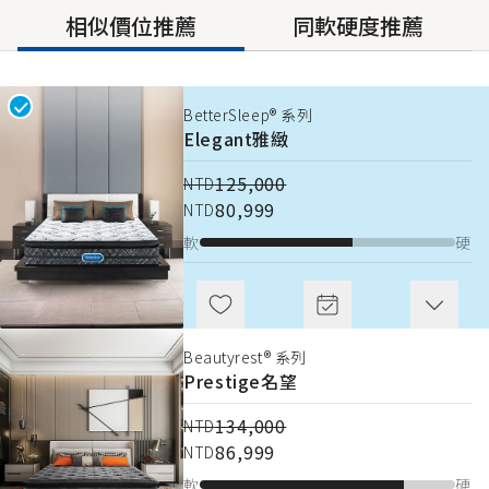
相似價位推薦
同軟硬度推薦
BetterSleep® 系列
BetterSleep® 系列
Elegant
Elegant
雅緻
雅緻
125,000
125,000
NTD
NTD
80,999
80,999
NTD
NTD
軟
軟
硬
硬
Beautyrest® 系列
電動床
Prestige
Beautyrest® SIMREST
名望
智慧電動
床
134,000
NTD
軟
86,999
硬
NTD
軟
硬