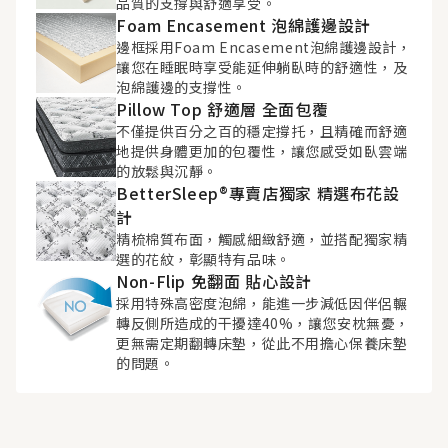
品質的支撐與舒適享受。
Foam Encasement 泡綿護邊設計
邊框採用Foam Encasement泡綿護邊設計，
讓您在睡眠時享受能延伸躺臥時的舒適性，及
泡綿護邊的支撐性。
Pillow Top 舒適層 全面包覆
不僅提供百分之百的穩定撐托，且精確而舒適
地提供身體更加的包覆性，讓您感受如臥雲端
的放鬆與沉靜。
BetterSleep®專賣店獨家 精選布花設
計
精梳棉質布面，觸感細緻舒適，並搭配獨家精
選的花紋，彰顯特有品味。
Non-Flip 免翻面 貼心設計
採用特殊高密度泡綿，能進一步減低因伴侶輾
轉反側所造成的干擾達40%，讓您安枕無憂，
更無需定期翻轉床墊，從此不用擔心保養床墊
的問題。