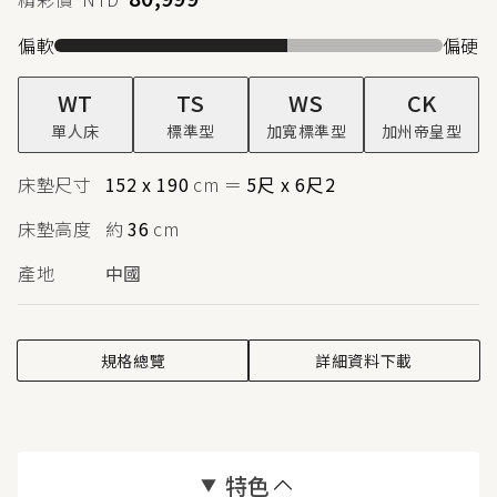
偏軟
偏硬
WT
TS
WS
CK
單人床
標準型
加寬標準型
加州帝皇型
床墊尺寸
152 x 190
cm
＝
5尺 x 6尺2
床墊高度
約
36
cm
產地
中國
規格總覽
詳細資料下載
特色