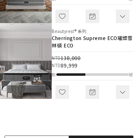
Advanced S6000
Beautyrest® 系列
169,000
NTD
Cherrington Supreme ECO
璀燦雪
109,999
NTD
林頓 ECO
軟
硬
138,000
NTD
89,999
NTD
軟
硬