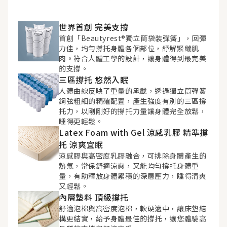
世界首創 完美支撐
首創「Beautyrest®獨立筒袋裝彈簧」，回彈
力佳，均勻撐托身體各個部位，紓解緊繃肌
肉。符合人體工學的設計，讓身體得到最完美
的支撐。
三區撐托 悠然入眠
人體曲線反映了重量的承載，透過獨立筒彈簧
鋼弦粗細的精確配置，產生強度有別的三區撐
托力，以剛剛好的撐托力量讓身體完全放鬆，
睡得更輕鬆。
Latex Foam with Gel 涼感乳膠 精準撐
托 涼爽宜眠
涼感膠與高密度乳膠融合，可排除身體產生的
熱氣，常保舒適涼爽，又能均勻撐托身體重
量，有助釋放身體累積的深層壓力，睡得清爽
又輕鬆。
內層墊料 頂級撐托
舒適泡棉與高密度泡棉，軟硬適中，讓床墊結
構更結實，給予身體最佳的撐托，讓您體驗高