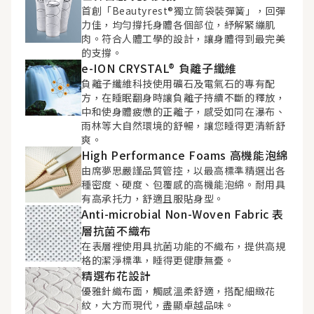
首創「Beautyrest®獨立筒袋裝彈簧」，回彈
力佳，均勻撐托身體各個部位，紓解緊繃肌
肉。符合人體工學的設計，讓身體得到最完美
的支撐。
e-ION CRYSTAL® 負離子纖維
負離子纖維科技使用礦石及電氣石的專有配
方，在睡眠翻身時讓負離子持續不斷的釋放，
中和使身體疲憊的正離子，感受如同在瀑布、
雨林等大自然環境的舒暢，讓您睡得更清新舒
爽。
High Performance Foams 高機能泡綿
由席夢思嚴謹品質管控，以最高標準精選出各
種密度、硬度、包覆感的高機能泡綿。耐用具
有高承托力，舒適且服貼身型。
Anti-microbial Non-Woven Fabric 表
層抗菌不織布
在表層裡使用具抗菌功能的不織布，提供高規
格的潔淨標準，睡得更健康無憂。
精選布花設計
優雅針織布面，觸感溫柔舒適，搭配細緻花
紋，大方而現代，盡顯卓越品味。