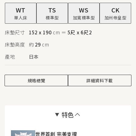
WT
TS
WS
CK
單人床
標準型
加寬標準型
加州帝皇型
床墊尺寸
152 x 190
cm
＝
5尺 x 6尺2
床墊高度
約
29
cm
產地
日本
規格總覽
詳細資料下載
特色
世界首創 完美支撐