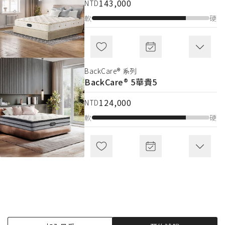
143,000
NTD
109,999
NTD
軟
硬
軟
硬
BackCare® 系列
Beautyrest® 系列
BackCare® 5
華貴5
Royal Prestige
品爵
124,000
NTD
143,000
NTD
軟
硬
軟
硬