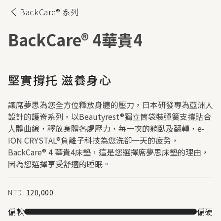
BackCare® 系列
BackCare® 4
華貴4
堅實撐托 滋養身心
讓席夢思為您全方位釋放身體的壓力，日本研發專為亞洲人
設計的護脊系列，以Beautyrest®獨立筒袋裝彈簧支撐貼合
人體曲線，釋放身體各處壓力，每一次的躺臥及翻轉，e-
ION CRYSTAL®負離子科技為您洗卻一天的疲勞，
BackCare® 4 華貴4床墊，這是您選擇席夢思床墊的理由，
因為您選擇享受舒適的睡眠。
NTD
120,000
偏軟
偏硬