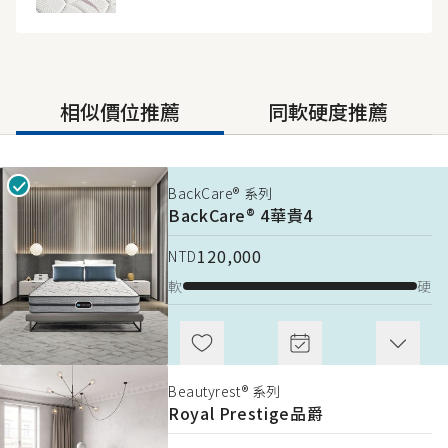
相似價位推薦
同軟硬度推薦
BackCare® 系列
BackCare® 系列
BackCare® 4
BackCare® 4
華貴4
華貴4
120,000
120,000
NTD
NTD
軟
軟
硬
硬
Beautyrest® 系列
Advanced S6000
Royal Prestige
品爵
169,000
NTD