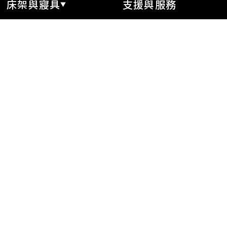
床架與寢具
支援與服務
t® 床架系列
線上訂購
t® 概念館訂製床
如何選床
站內搜尋
t® 枕頭系列
常見問題
Sleep321網站
由席夢思獨家贊助
席夢思隱私權政策
聯絡席夢思