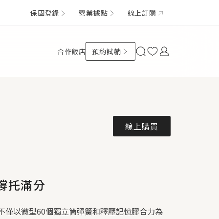
保固登錄
營業據點
線上訂購
合作飯店
預約試躺
線上購買
撐托滿分
不僅以微型60個獨立筒彈簧和釋壓記憶膠合力為