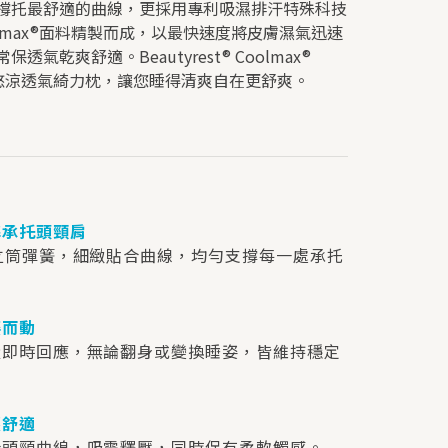
撐托最舒適的曲線，更採用專利吸濕排汗特殊科技
lmax®面料精製而成，以最快速度將皮膚濕氣迅速
透氣乾爽舒適。Beautyrest® Coolmax®
llow悠涼透氣綺力枕，讓您睡得清爽自在更舒爽。
準承托頭頸肩
立筒彈簧，細緻貼合曲線，均勻支撐每一處承托
姿而動
量即時回應，無論翻身或變換睡姿，皆維持穩定
壓舒適
合頭頸曲線，吸震釋壓，同時保有柔軟觸感。