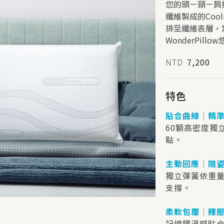
您的頭－頸－肩
纖維製成的Coo
排至纖維表層，常保
WonderPi
NTD
7,200
特色
貼合曲線｜精
60顆高密度獨
點。
主動回應｜隨
獨立彈簧依重
支撐。
柔軟包覆｜釋
記憶膠溫感貼