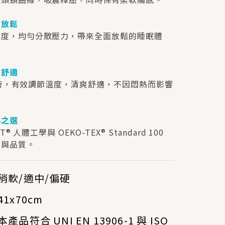
層放鬆
撐度，均勻分散壓力，帶來全面放鬆的睡眠體
爽舒適
® 技術，有效調節溫度，清爽舒適，不因悶熱而影響
心之選
T® 人體工學與 OEKO-TEX® Standard 100
全與品質。
稍軟/適中/偏硬
41x70cm
本產品符合 UNI EN 13906-1 與 ISO